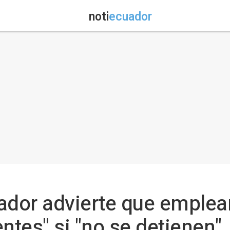
noti
ecuador
or advierte que empleará
ntes" si "no se detienen"