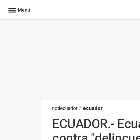
Menú
noti
ecuador
/
ecuador
ECUADOR.- Ecuad
contra "delincue