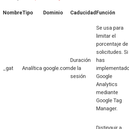
Nombre
Tipo
Dominio
Caducidad
Función
Se usa para
limitar el
porcentaje de
solicitudes. Si
Duración
has
_gat
Analítica
google.com
de la
implementad
sesión
Google
Analytics
mediante
Google Tag
Manager.
Distinguir a