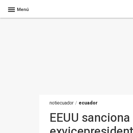
Menú
noti
ecuador
/
ecuador
EEUU sanciona a
exvicepresident