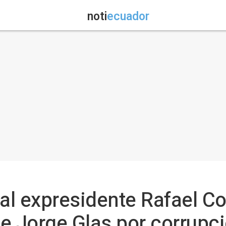
noti
ecuador
l expresidente Rafael Cor
e Jorge Glas por corrupc