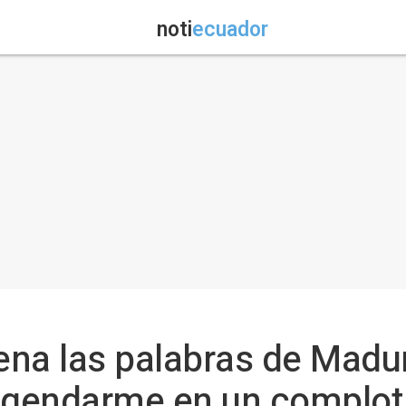
noti
ecuador
na las palabras de Madur
 gendarme en un complot