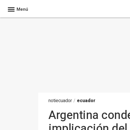
Menú
noti
ecuador
/
ecuador
Argentina conde
implicación del