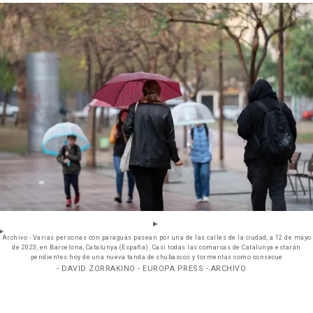
Archivo - Varias personas con paraguas pasean por una de las calles de la ciudad, a 12 de mayo
de 2023, en Barcelona, Catalunya (España). Casi todas las comarcas de Catalunya estarán
pendientes hoy de una nueva tanda de chubascos y tormentas como consecue
- DAVID ZORRAKINO - EUROPA PRESS - ARCHIVO