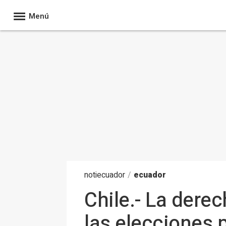
Menú
noti
ecuador
/
ecuador
Chile.- La dere
las elecciones 