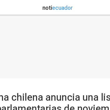
noti
ecuador
cha chilena anuncia una l
parlamentarias de noviem