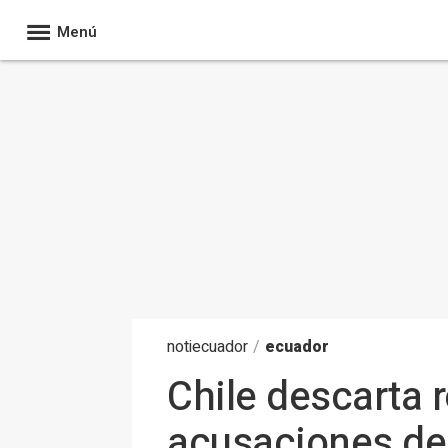
Menú
noti
ecuador
/
ecuador
Chile descarta 
acusaciones de