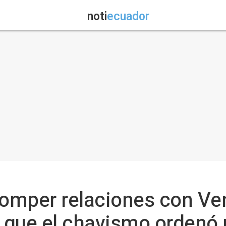
noti
ecuador
romper relaciones con Ve
 que el chavismo ordenó 