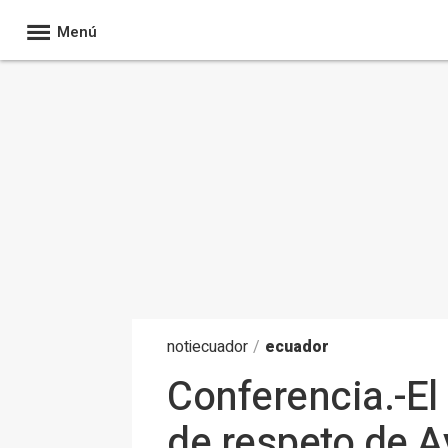
Menú
noti
ecuador
/
ecuador
Conferencia.-El 
de respeto de A