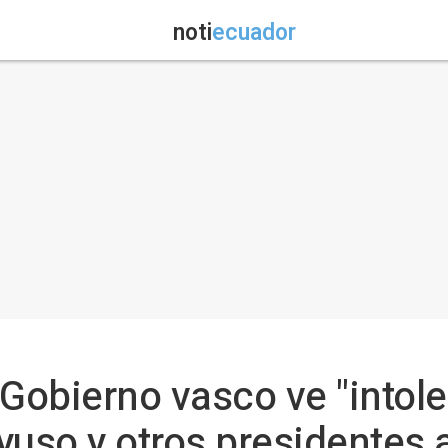
noti
ecuador
Gobierno vasco ve "intoler
yuso y otros presidentes a