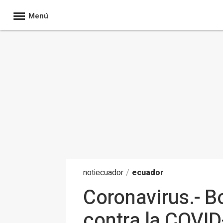
Menú
noti
ecuador
/
ecuador
Coronavirus.- B
contra la COVID