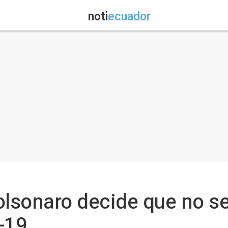
noti
ecuador
olsonaro decide que no s
-19