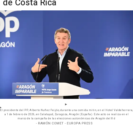
de Costa Rica
El presidente del PP, Alberto Nuñez Feijóo, durante una comida mitin, en el Hotel Valdeherrera,
a 1 de febrero de 2026, en Calatayud, Zaragoza, Aragón (España). Este acto se realiza en el
marco de la campaña de las elecciones autonómicas de Aragón del 8 d
- RAMÓN COMET - EUROPA PRESS