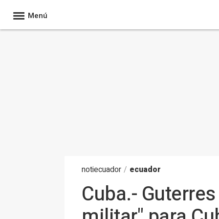
Menú
noti
ecuador
/
ecuador
Cuba.- Guterres
militar" para Cu