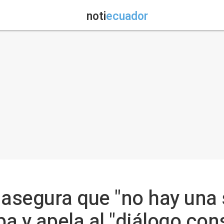
noti
ecuador
 asegura que "no hay una
ba y apela al "diálogo con