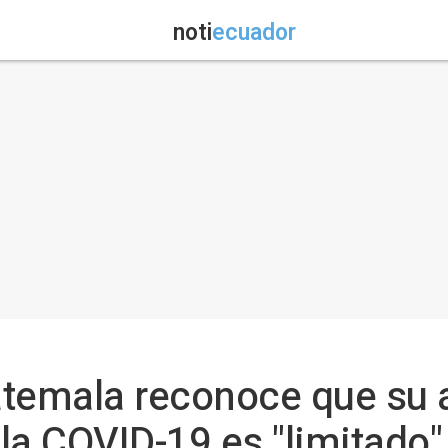
noti
ecuador
atemala reconoce que su 
la COVID-19 es "limitado"