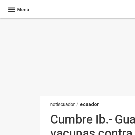
Menú
noti
ecuador
/
ecuador
Cumbre Ib.- Gu
vacunas contra 