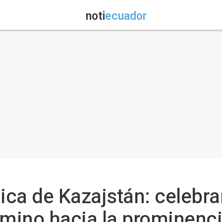
noti
ecuador
lica de Kazajstán: celebra
amino hacia la prominenc