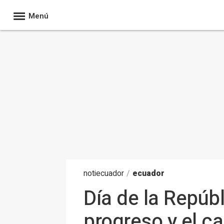
Menú
noti
ecuador
/
ecuador
Día de la Repúb
progreso y el c