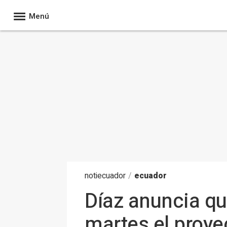
Menú
noti
ecuador
/
ecuador
Díaz anuncia qu
martes el proye