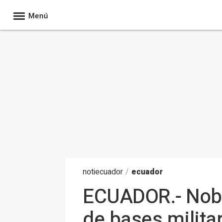
Menú
noti
ecuador
/
ecuador
ECUADOR.- Nobo
de bases milita