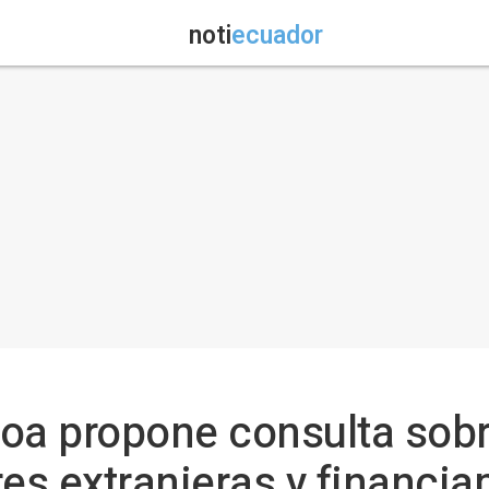
noti
ecuador
a propone consulta sobr
res extranjeras y financi