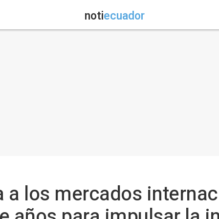
noti
ecuador
 a los mercados internac
e años para impulsar la i