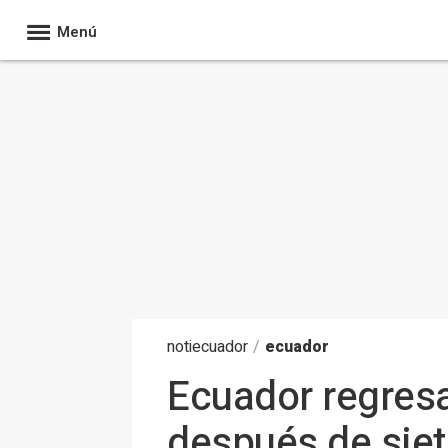
Menú
noti
ecuador
/
ecuador
Ecuador regresa
después de siet