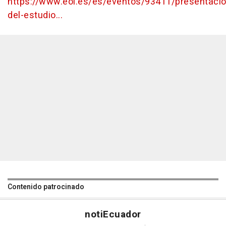
https://www.eoi.es/es/eventos/93411/presentacio
del-estudio...
Contenido patrocinado
noti
Ecuador