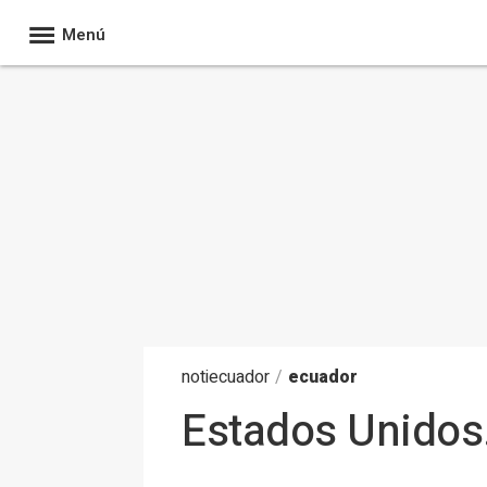
Menú
noti
ecuador
/
ecuador
Estados Unidos.