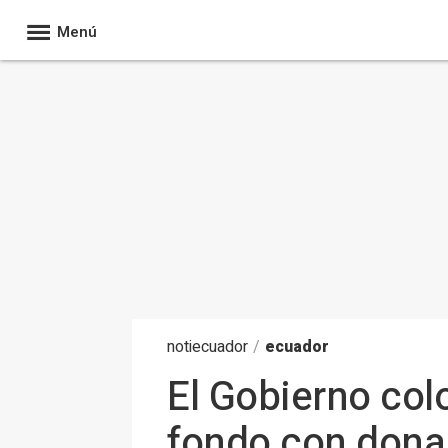
Menú
noti
ecuador
/
ecuador
El Gobierno col
fondo con donan