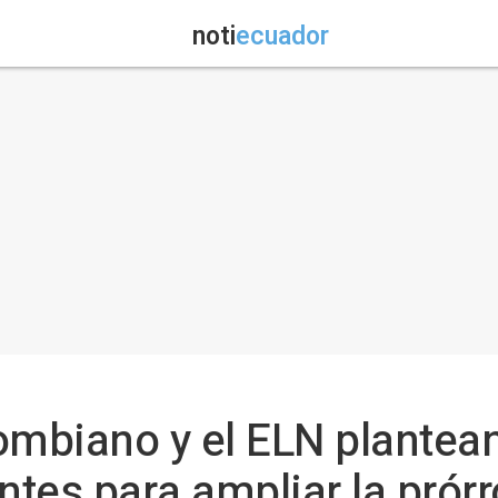
noti
ecuador
ombiano y el ELN plantean
tes para ampliar la prórro