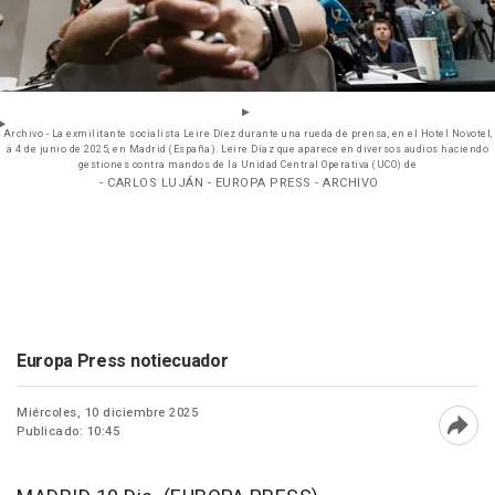
Archivo - La exmilitante socialista Leire Díez durante una rueda de prensa, en el Hotel Novotel,
a 4 de junio de 2025, en Madrid (España). Leire Díaz que aparece en diversos audios haciendo
gestiones contra mandos de la Unidad Central Operativa (UCO) de
- CARLOS LUJÁN - EUROPA PRESS - ARCHIVO
Europa Press notiecuador
Miércoles, 10 diciembre 2025
Publicado: 10:45
Abri