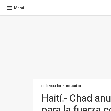
Menú
noti
ecuador
/
ecuador
Haití.- Chad an
para la fuerza c