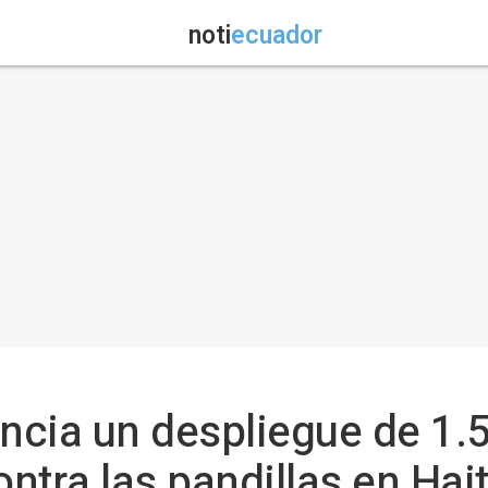
noti
ecuador
uncia un despliegue de 1
ontra las pandillas en Hait