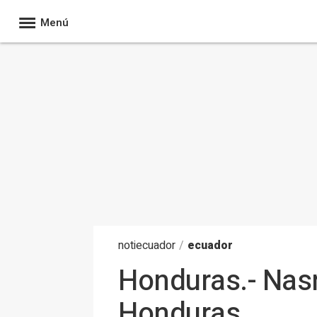
Menú
noti
ecuador
/
ecuador
Honduras.- Nasr
Honduras