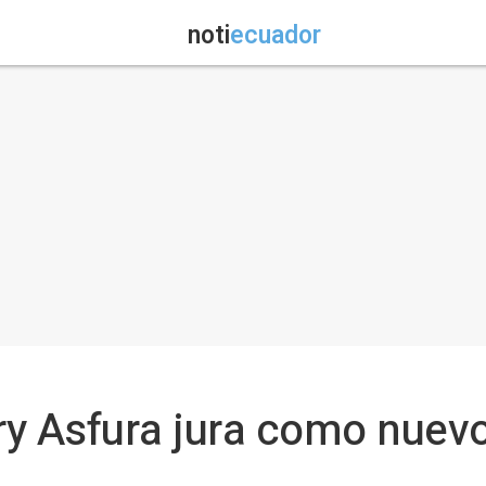
noti
ecuador
y Asfura jura como nuevo