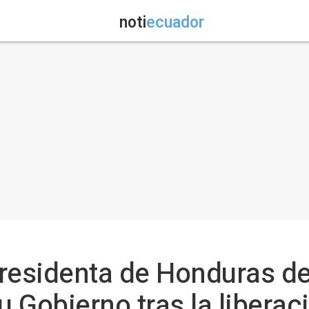
noti
ecuador
presidenta de Honduras d
u Gobierno tras la libera