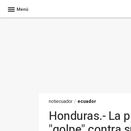
Menú
noti
ecuador
/
ecuador
Honduras.- La 
"golpe" contra s