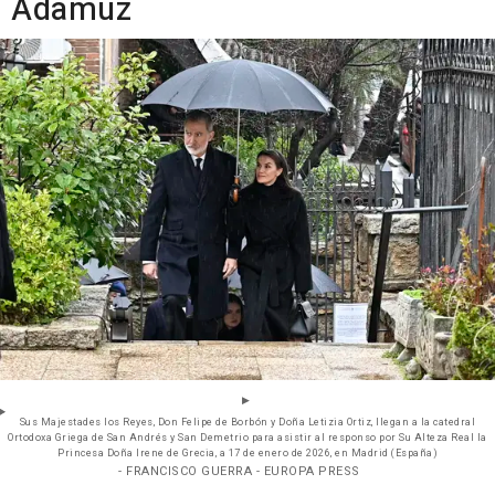
Adamuz
Sus Majestades los Reyes, Don Felipe de Borbón y Doña Letizia Ortiz, llegan a la catedral
Ortodoxa Griega de San Andrés y San Demetrio para asistir al responso por Su Alteza Real la
Princesa Doña Irene de Grecia, a 17 de enero de 2026, en Madrid (España)
- FRANCISCO GUERRA - EUROPA PRESS