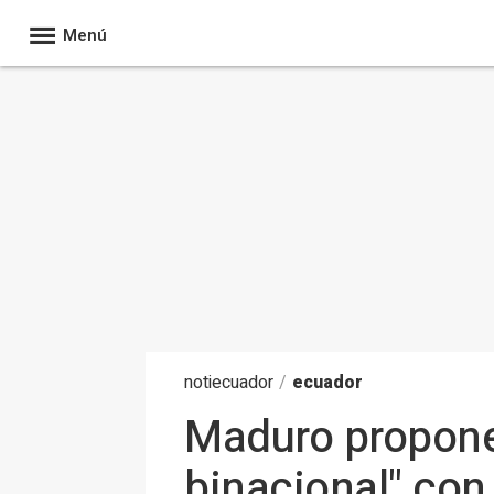
Menú
noti
ecuador
/
ecuador
Maduro propone
binacional" con