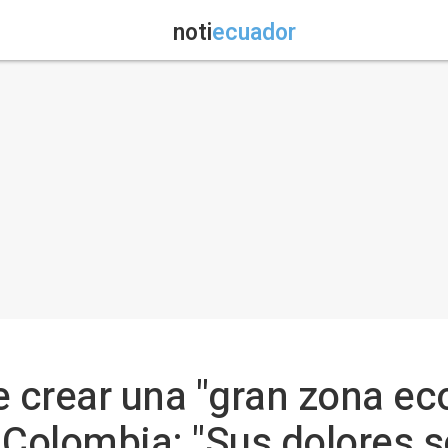
noti
ecuador
 crear una "gran zona e
 Colombia: "Sus dolores s