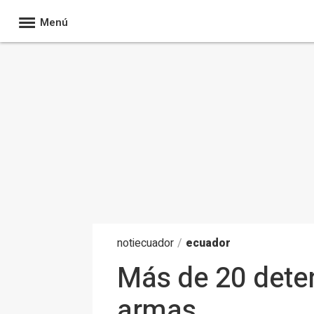
Menú
noti
ecuador
/
ecuador
Más de 20 deten
armas