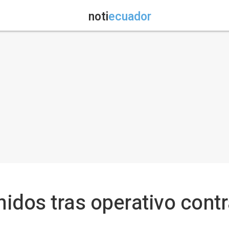
noti
ecuador
idos tras operativo contr