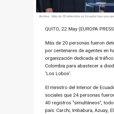
Archivo - Más de 20 detenidos en Ecuador tras una o
QUITO, 22 May (EUROPA PRESS
Más de 20 personas fueron deten
por centenares de agentes en ha
organización dedicada al tráfic
Colombia para abastecer a disid
'Los Lobos'.
El ministro del Interior de Ecua
sociales que 24 personas fueron
40 registros "simultáneos", todo
país: Carchi, Imbabura, Azuay, E