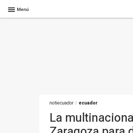
Menú
noti
ecuador
/
ecuador
La multinaciona
Zaragoza para d