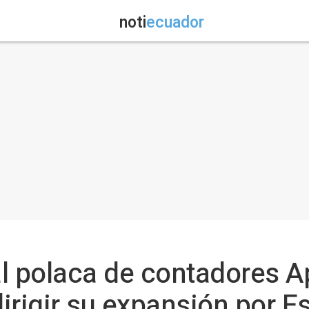
noti
ecuador
l polaca de contadores Ap
irigir su expansión por E