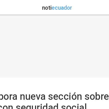
noti
ecuador
pora nueva sección sobre
con seguridad social