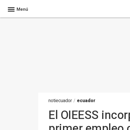
Menú
noti
ecuador
/
ecuador
El OIEESS incor
primer empleo 