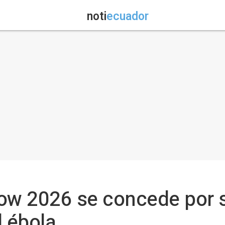
noti
ecuador
ow 2026 se concede por s
l ébola