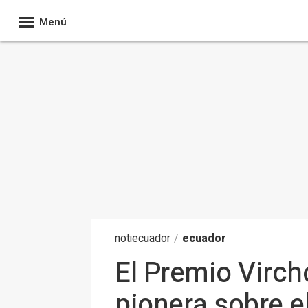
Menú
noti
ecuador
/
ecuador
El Premio Virch
pionera sobre e