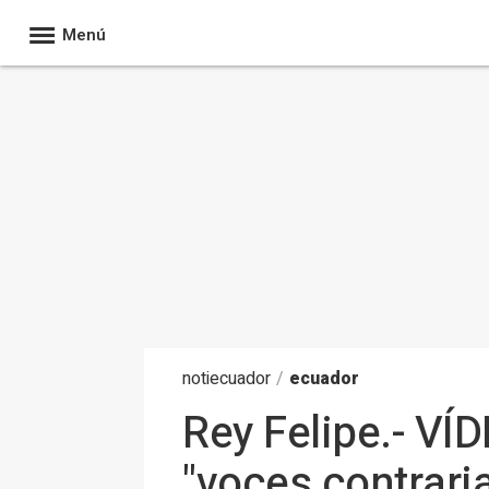
Menú
noti
ecuador
/
ecuador
Rey Felipe.- VÍD
"voces contrari