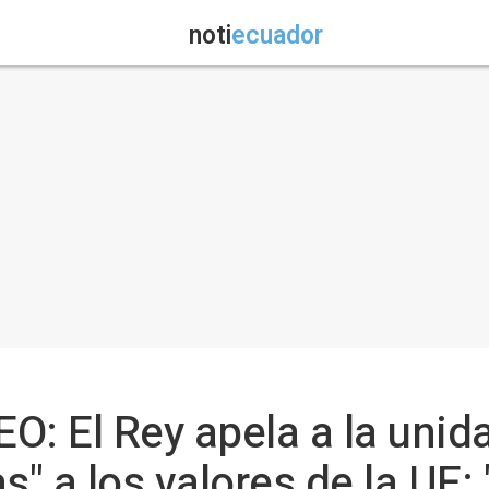
noti
ecuador
EO: El Rey apela a la unida
as" a los valores de la U