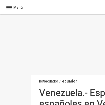
Menú
noti
ecuador
/
ecuador
Venezuela.- Esp
españoles en Ve