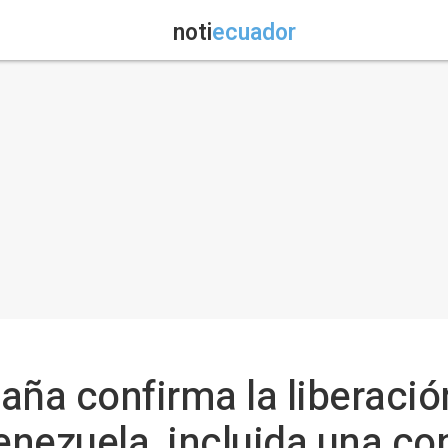
noti
ecuador
aña confirma la liberació
nezuela, incluida una co