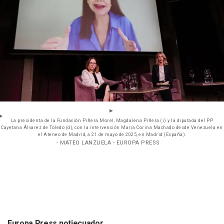
La presidenta de la Fundación Piñera Morel, Magdalena Piñera (i) y la diputada del PP
Cayetana Álvarez de Toledo (d), con la intervención María Corina Machado desde Venezuela en
el Ateneo de Madrid, a 21 de mayo de 2025, en Madrid (España).
- MATEO LANZUELA - EUROPA PRESS
Europa Press notiecuador