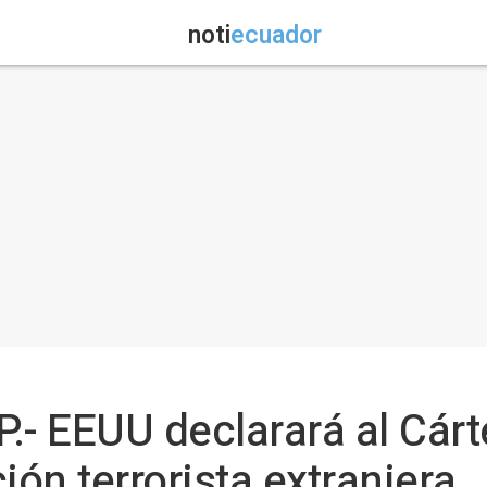
noti
ecuador
.- EEUU declarará al Cárte
ón terrorista extranjera