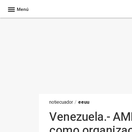
Menú
noti
ecuador
/
eeuu
Venezuela.- AMP
como organizaci