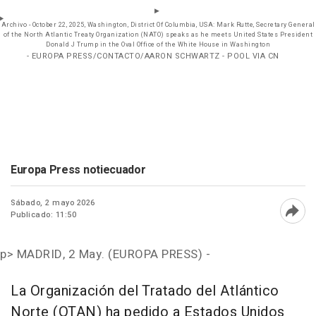
Archivo - October 22, 2025, Washington, District Of Columbia, USA: Mark Rutte, Secretary General
of the North Atlantic Treaty Organization (NATO) speaks as he meets United States President
Donald J Trump in the Oval Office of the White House in Washington
- EUROPA PRESS/CONTACTO/AARON SCHWARTZ - POOL VIA CN
Europa Press notiecuador
Sábado, 2 mayo 2026
Publicado: 11:50
Abri
p>
MADRID, 2 May. (EUROPA PRESS) -
La Organización del Tratado del Atlántico
Norte (OTAN) ha pedido a Estados Unidos