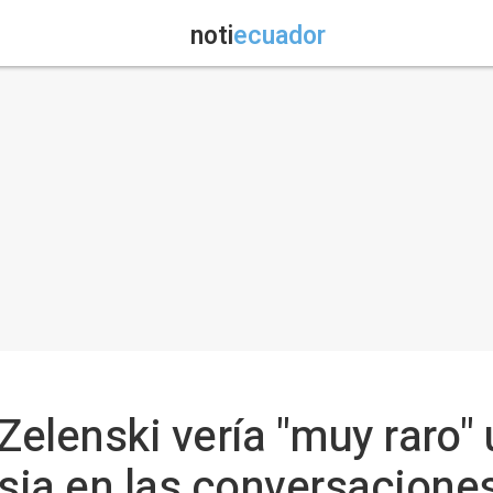
noti
ecuador
Zelenski vería "muy raro" 
ia en las conversaciones