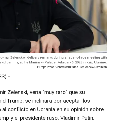
lodymyr Zelenskyy, delivers remarks during a face-to-face meeting with
avid Lammy, at the Mariinsky Palace, February 5, 2025 in Kyiv, Ukraine.
- Europa Press/Contacto/Ukraine Presidency/Ukrainian
S) -
mir Zelenski, vería "muy raro" que su
d Trump, se inclinara por aceptar los
 al conflicto en Ucrania en su opinión sobre
ump y el presidente ruso, Vladimir Putin.