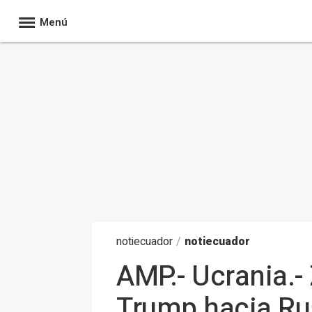
Menú
noti
ecuador
/
notiecuador
AMP.- Ucrania.- 
Trump hacia Rus