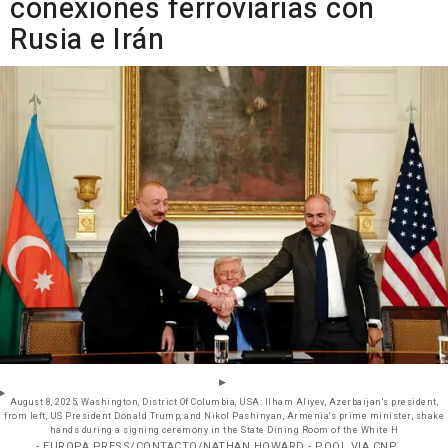
conexiones ferroviarias con
Rusia e Irán
August 8, 2025, Washington, District Of Columbia, USA: Ilham Aliyev, Azerbaijan's president,
from left, US President Donald Trump, and Nikol Pashinyan, Armenia's prime minister, shake
hands during a signing ceremony in the State Dining Room of the White H
- EUROPA PRESS/CONTACTO/NATHAN HOWARD - POOL VIA CNP