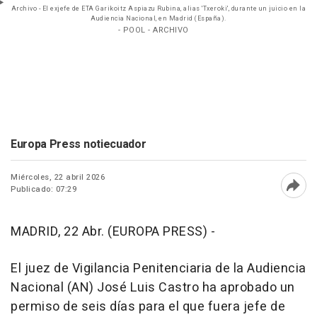
Archivo - El exjefe de ETA Garikoitz Aspiazu Rubina, alias 'Txeroki', durante un juicio en la
Audiencia Nacional, en Madrid (España).
- POOL - ARCHIVO
Europa Press notiecuador
Miércoles, 22 abril 2026
Publicado: 07:29
Abri
MADRID, 22 Abr. (EUROPA PRESS) -
El juez de Vigilancia Penitenciaria de la Audiencia
Nacional (AN) José Luis Castro ha aprobado un
permiso de seis días para el que fuera jefe de