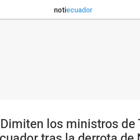
noti
ecuador
 Dimiten los ministros de 
cuador tras la derrota de