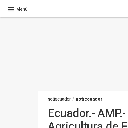
Menú
noti
ecuador
/
notiecuador
Ecuador.- AMP.-
Agricultura de E