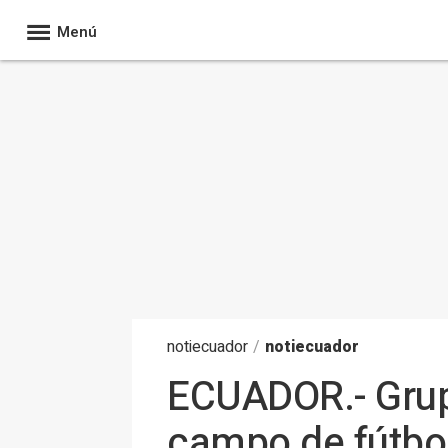
Menú
noti
ecuador
/
notiecuador
ECUADOR.- Grup
campo de fútbo