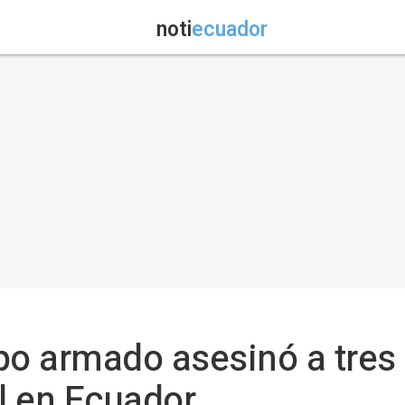
noti
ecuador
o armado asesinó a tres
l en Ecuador