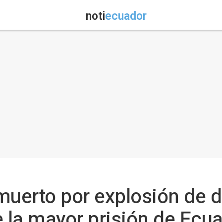
noti
ecuador
uerto por explosión de 
 la mayor prisión de Ecu