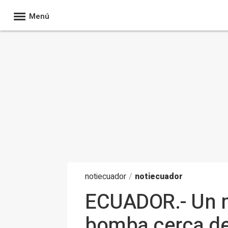
Menú
noti
ecuador
/
notiecuador
ECUADOR.- Un m
bomba cerca de