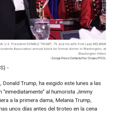
 USA: U.S. President DONALD TRUMP, 79, and his wife First Lady MELANIA
pondents Association annual black tie formal dinner in Washington, at
Washington Hilton
- Europa Press/Contacto/Yuri Gripas/POOL
S) -
, Donald Trump, ha exigido este lunes a las
n "inmediatamente" al humorista Jimmy
iera a la primera dama, Melania Trump,
as unos días antes del tiroteo en la cena