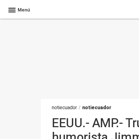
Menú
noti
ecuador
/
notiecuador
EEUU.- AMP.- Tr
humorista Jim