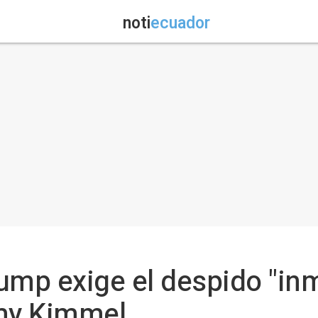
noti
ecuador
ump exige el despido "inm
my Kimmel