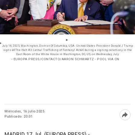
July 16, 2025, Washington, District Of Columbia, USA: United States President Donald J Trump
signs â€The Halt All Lethal Trafficking of Fentanyl Actâ€ during a signing ceremony in the
East Room of the White House in Washington, DC, US, on Wednesday, July
- EUROPA PRESS/CONTACTO/AARON SCHWARTZ - POOL VIA CN
Miércoles, 16 julio 2025
Publicado: 20:01
Abri
MADRID 17 Jul. (EUROPA PRESS) -