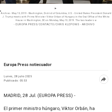
Archivo - May 13, 2019 - Washington, District of Columbia, U.S. - United States President Donald
J. Trump meets with Prime Minister Viktor Orban of Hungary in the Oval Office of the White
House in Washington, DC on Monday, May 13, 2019. The two leaders w
- EUROPA PRESS/CONTACTO/CHRIS KLEPONIS - ARCHIVO
Europa Press notiecuador
Lunes, 28 julio 2025
Publicado: 05:53
Abri
MADRID, 28 Jul. (EUROPA PRESS) -
El primer ministro húngaro, Viktor Orbán, ha