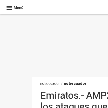
Menú
noti
ecuador
/
notiecuador
Emiratos.- AMP2
los ataques que