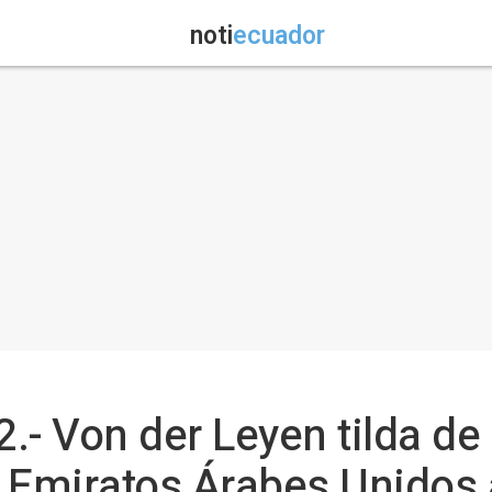
noti
ecuador
.- Von der Leyen tilda de
 Emiratos Árabes Unidos a