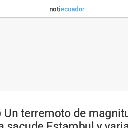
noti
ecuador
 Un terremoto de magnitu
 sacude Estambul y varia