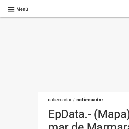
Menú
noti
ecuador
/
notiecuador
EpData.- (Mapa)
mar de Marmara