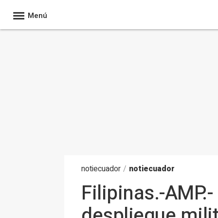
Menú
noti
ecuador
/
notiecuador
Filipinas.-AMP.-
despliegue mili