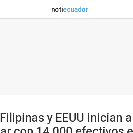
noti
ecuador
 Filipinas y EEUU inician 
tar con 14.000 efectivos 