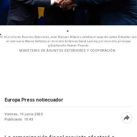
El ministro de Asuntos Exteriores, José Manuel Albares, celebra el acuerdo sobre Gibraltar con
el comisario Maros Sefcovic, el ministro británico David Lammy y el ministro principal
gibraltareño Fabian Picardo
- MINISTERIO DE ASUNTOS EXTERIORES Y COOPERACIÓN
Europa Press notiecuador
Viernes, 13 junio 2025
Publicado: 10:43
Abri