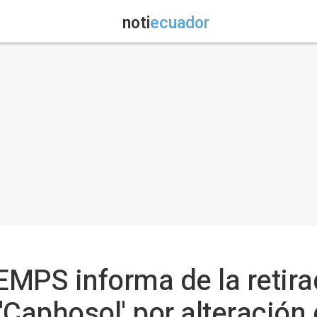
noti
ecuador
AEMPS informa de la retira
'Caphosol' por alteración