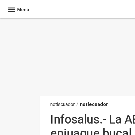
Menú
noti
ecuador
/
notiecuador
Infosalus.- La 
enjuague bucal 