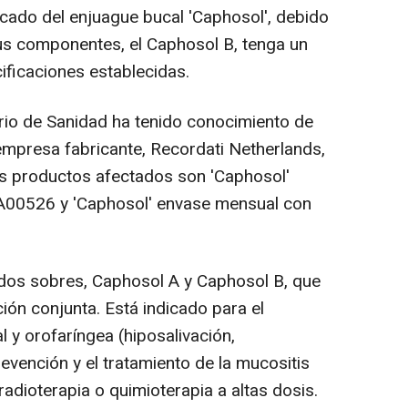
rcado del enjuague bucal 'Caphosol', debido
sus componentes, el Caphosol B, tenga un
ficaciones establecidas.
erio de Sanidad ha tenido conocimiento de
 empresa fabricante, Recordati Netherlands,
os productos afectados son 'Caphosol'
A00526 y 'Caphosol' envase mensual con
dos sobres, Caphosol A y Caphosol B, que
ión conjunta. Está indicado para el
 y orofaríngea (hiposalivación,
evención y el tratamiento de la mucositis
radioterapia o quimioterapia a altas dosis.