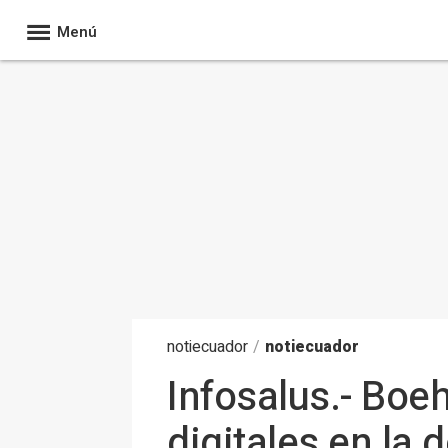
Menú
noti
ecuador
/
notiecuador
Infosalus.- Boe
digitales en la