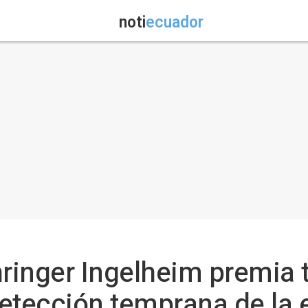
noti
ecuador
hringer Ingelheim premia 
 detección temprana de l