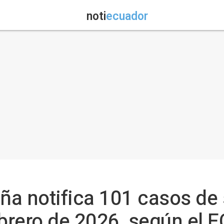
noti
ecuador
aña notifica 101 casos d
ebrero de 2026, según el 